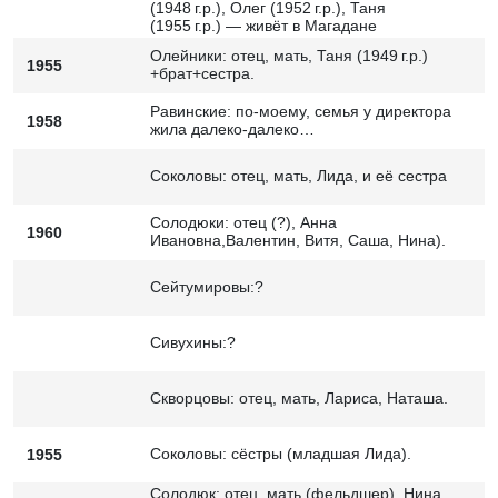
(1948 г.р.), Олег (1952 г.р.), Таня
(1955 г.р.) — живёт в Магадане
Олейники: отец, мать, Таня (1949 г.р.)
1955
+брат+сестра.
Равинские: по-моему, семья у директора
1958
жила далеко-далеко…
Соколовы: отец, мать, Лида, и её сестра
Солодюки: отец (?), Анна
1960
Ивановна,Валентин, Витя, Саша, Нина).
Сейтумировы:?
Сивухины:?
Скворцовы: отец, мать, Лариса, Наташа.
Соколовы: сёстры (младшая Лида).
1955
Солодюк: отец, мать (фельдшер), Нина,