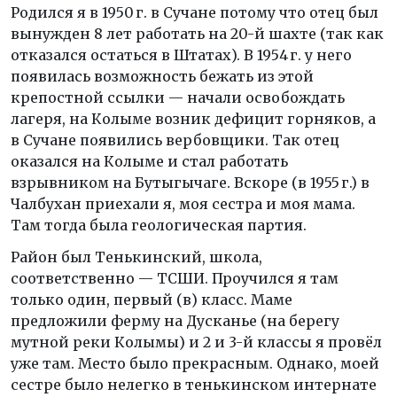
Родился я в 1950 г. в Сучане потому что отец был
вынужден 8 лет работать на 20-й шахте (так как
отказался остаться в Штатах). В 1954 г. у него
появилась возможность бежать из этой
крепостной ссылки — начали освобождать
лагеря, на Колыме возник дефицит горняков, а
в Сучане появились вербовщики. Так отец
оказался на Колыме и стал работать
взрывником на Бутыгычаге. Вскоре (в 1955 г.) в
Чалбухан приехали я, моя сестра и моя мама.
Там тогда была геологическая партия.
Район был Тенькинский, школа,
соответственно — ТСШИ. Проучился я там
только один, первый (в) класс. Маме
предложили ферму на Дусканье (на берегу
мутной реки Колымы) и 2 и 3-й классы я провёл
уже там. Место было прекрасным. Однако, моей
сестре было нелегко в тенькинском интернате