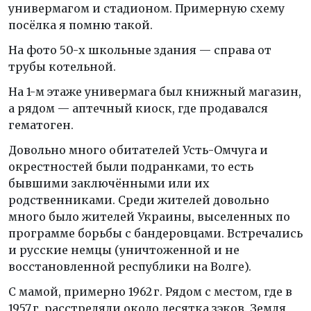
универмагом и стадионом. Примерную схему
посёлка я помню такой.
На фото 50-х школьные здания — справа от
трубы котельной.
На 1-м этаже универмага был книжный магазин,
а рядом — аптечный киоск, где продавался
гематоген.
Довольно много обитателей Усть-Омчуга и
окрестностей были подранками, то есть
бывшими заключёнными или их
родственниками. Среди жителей довольно
много было жителей Украины, выселенных по
программе борьбы с бандеровцами. Встречались
и русские немцы (уничтоженной и не
восстановленной республики на Волге).
С мамой, примерно 1962 г. Рядом с местом, где в
1957 г. расстреляли около десятка зэков. Земля