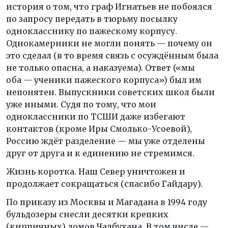
история о том, что граф Игнатьев не побоялся
по запросу передать в тюрьму посылку
однокласснику по пажескому корпусу.
Однокамерники не могли понять — почему он
это сделал (в то время связь с осуждённым была
не только опасна, а наказуема). Ответ («мы
оба — ученики пажеского корпуса») был им
непонятен. Выпускники советских школ были
уже иными. Судя по тому, что мои
одноклассники по ТСШИ даже избегают
контактов (кроме Иры Смолько-Усоевой),
Россию ждёт разделение — мы уже отделены
друг от друга и к единению не стремимся.
Жизнь коротка. Наш Север уничтожен и
продолжает сокращаться (спасибо Гайдару).
По приказу из Москвы и Магадана в 1994 году
бульдозеры снесли десятки крепких
(кирпичных) домов Чалбухана. В том числе —