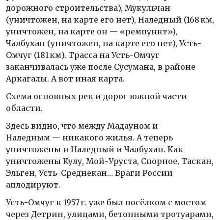
дорожного строительства), Мукульчан
(уничтожен, на карте его нет), Наледный (168 км,
уничтожен, на карте он — «ремпункт»),
Чалбухан (уничтожен, на карте его нет), Усть-
Омчуг (181 км). Трасса на Усть-Омчуг
заканчивалась уже после Сусумана, в районе
Аркагалы. А вот иная карта.
Схема основных рек и дорог южной части
области.
Здесь видно, что между Мадауном и
Наледным — никакого жилья. А теперь
уничтожены и Наледный и Чалбухан. Как
уничтожены Кулу, Мой-Уруста, Спорное, Таскан,
Эльген, Усть-Среднекан… Враги России
аплодируют.
Усть-Омчуг к 1957 г. уже был посёлком с мостом
через Детрин, улицами, бетонными тротуарами,