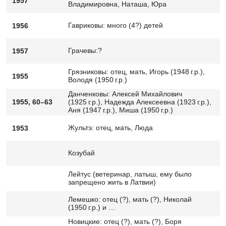
1957
Владимировна, Наташа, Юра
Гавриковы: много (4?) детей
1956
Грачевы:?
1957
Грязниковы: отец, мать, Игорь (1948 г.р.),
1955
Володя (1950 г.р.)
Данченковы: Алексей Михайлович
1955, 60–63
(1925 г.р.), Надежда Алексеевна (1923 г.р.),
Аня (1947 г.р.), Миша (1950 г.р.)
Жультэ: отец, мать, Люда
1953
Козубай
Лейтус (ветеринар, латыш, ему было
запрещено жить в Латвии)
Лемешко: отец (?), мать (?), Николай
(1950 г.р.) и …
Новицкие: отец (?), мать (?), Боря