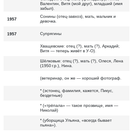
Валентин, Витя (мой друг), младший (имя
забыл).
Сонины (отец-завхоз), мать, мальчик и
1957
девочка.
Супрягины
1957
Хващевские: отец (?), мать (?), Аркадий;
Витя — теперь живёт в У-О).
Шёлковые: отец (?), мать (?), Олеся, Лена
(1950 г.р.), Нина.
(ветеринар, он же — хороший фотограф.
* (эстонец, фамилия, кажется, Пикус,
бездетные)
* («трёпала» — такое прозвище, имя —
Николай)
* (уборщица Ульяна, «всегда бывает
пьяна»).