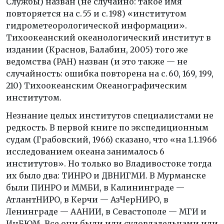
Службы) назван (не случайно: такое имя
повторяется на с. 55 и с. 198) «институтом
гидрометеорологической информации».
Тихоокеанский океанологический институт в
издании (Краснов, Балабин, 2005) того же
ведомства (РАН) назван (и это также — не
случайность: ошибка повторена на с. 60, 169, 199,
210) Тихоокеанским Океанографическим
институтом.
Незнание целых институтов специалистами не
редкость. В первой книге по экспедиционным
судам (Грабовский, 1966) сказано, что «на 1.1.1966
исследованием океана занималось 6
институтов». Но только во Владивостоке тогда
их было два: ТИНРО и ДВНИГМИ. В Мурманске
были ПИНРО и ММБИ, в Калининграде —
АтлантНИРО, в Керчи — АзЧерНИРО, в
Ленинграде — ААНИИ, в Севастополе — МГИ и
ИнБЮМ. Все они были или судовладельцами или