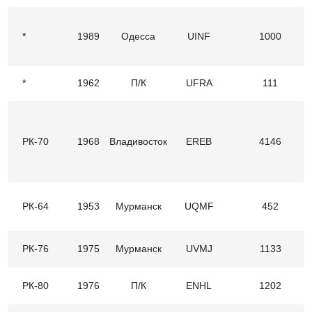
*
1989
Одесса
UINF
1000
*
1962
П/К
UFRA
111
РК-70
1968
Владивосток
EREB
4146
РК-64
1953
Мурманск
UQMF
452
РК-76
1975
Мурманск
UVMJ
1133
РК-80
1976
П/К
ENHL
1202