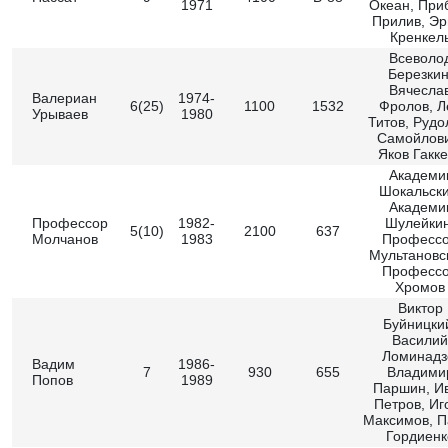
1971
Океан, При
Прилив, Эр
Кренкел
Всеволо
Березкин
Вячесла
Валериан
1974-
6(25)
1100
1532
Фролов, Л
Урываев
1980
Титов, Руд
Самойлови
Яков Гакк
Академи
Шокальски
Академи
Профессор
1982-
Шулейкин
5(10)
2100
637
Молчанов
1983
Професс
Мультановс
Професс
Хромов
Виктор
Буйницки
Василий
Ломинадз
Вадим
1986-
7
930
655
Владими
Попов
1989
Паршин, И
Петров, Иг
Максимов, П
Гордиенк