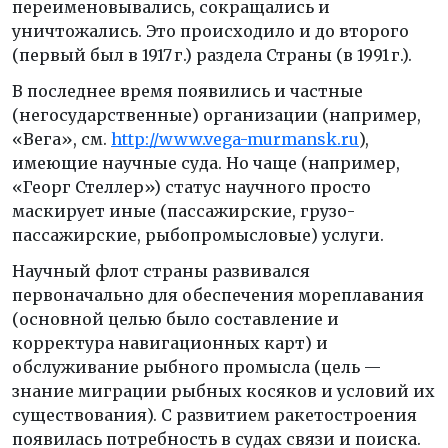
переименовывались, сокращались и
уничтожались. Это происходило и до второго
(первый был в 1917 г.) раздела Страны (в 1991 г.).
В последнее время появились и частные
(негосударственные) организации (например,
«Вега», см.
http://www.vega-murmansk.ru
),
имеющие научные суда. Но чаще (например,
«Георг Стеллер») статус научного просто
маскирует иные (пассажирские, грузо-
пассажирские, рыбопромысловые) услуги.
Научный флот страны развивался
первоначально для обеспечения мореплавания
(основной целью было составление и
корректура навигационных карт) и
обслуживание рыбного промысла (цель —
знание миграции рыбных косяков и условий их
существования). С развитием ракетостроения
появилась потребность в судах связи и поиска.