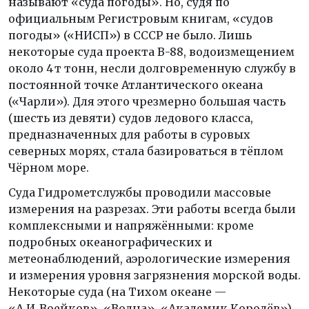
называют «суда погоды». Но, судя по
официальным Регистровым книгам, «судов
погоды» («НИСП») в СССР не было. Лишь
некоторые суда проекта В-88, водоизмещением
около 4 т тонн, несли долговременную службу в
постоянной точке Атлантического океана
(«Чарли»). Для этого чрезмерно большая часть
(шесть из девяти) судов ледового класса,
предназначенных для работы в суровых
северных морях, стала базироваться в тёплом
Чёрном море.
Суда Гидрометслужбы проводили массовые
измерения на разрезах. Эти работы всегда были
комплексными и напряжёнными: кроме
подробных океанографических и
метеонаблюдений, аэрологические измерения
и измерения уровня загрязнения морской воды.
Некоторые суда (на Тихом океане —
«А.И. Воейков», «Волна», «Академик Королёв»)