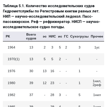
Таблица 5.1. Количество исследовательских судов
Гидрометслужбы по Регистровым книгам разных лет.
НИЛ — научно-исследовательский ледокол. Пасс-
пассажирское. Реф — рефрижератор. НИСП — научно-
исследовательское судно погоды.
Всего
РК
эс
НИС
ис
ГС
Сухогрузы
Прочее
судов
1964
13
2
3
5
2
3
1ус
1970(1)
13
5
5
2
-
1
-
1976
30
13
16
-
-
1
-
1нил,
1980
39
12
23
-
-
1
2реф
1982
37
-
28
3
-
5
1нил
1985
39
-
29
4
-
5
1нил