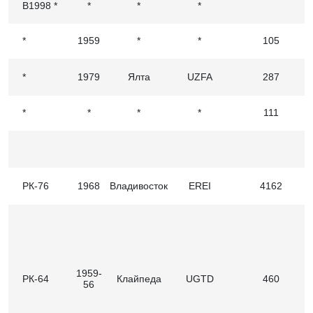
В1998 *
*
*
*
*
1959
*
*
105
*
1979
Ялта
UZFA
287
*
*
*
*
111
РК-76
1968
Владивосток
EREI
4162
1959-
РК-64
Клайпеда
UGТD
460
56