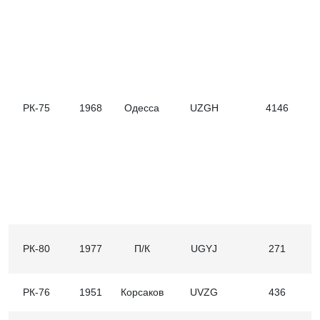
РК-75
1968
Одесса
UZGH
4146
РК-80
1977
П/К
UGYJ
271
РК-76
1951
Корсаков
UVZG
436