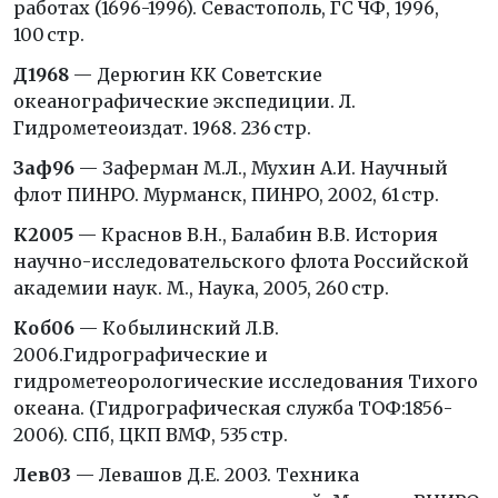
работах (1696-1996). Севастополь, ГС ЧФ, 1996,
100 стр.
Д1968
— Дерюгин КК Советские
океанографические экспедиции. Л.
Гидрометеоиздат. 1968. 236 стр.
Заф96
— Заферман М.Л., Мухин А.И. Научный
флот ПИНРО. Мурманск, ПИНРО, 2002, 61 стр.
К2005
— Краснов В.Н., Балабин В.В. История
научно-исследовательского флота Российской
академии наук. М., Наука, 2005, 260 стр.
Коб06
— Кобылинский Л.В.
2006.Гидрографические и
гидрометеорологические исследования Тихого
океана. (Гидрографическая служба ТОФ:1856-
2006). СПб, ЦКП ВМФ, 535 стр.
Лев03
— Левашов Д.Е. 2003. Техника