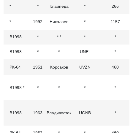
*
*
Клайпеда
*
266
*
1992
Николаев
*
1157
В1998
*
* *
*
*
В1998
*
*
UNEI
*
РК-64
1951
Корсаков
UVZN
460
В1998 *
*
*
*
*
В1998
1963
Владивосток
UGNB
*
РК-64
1952
*
*
460