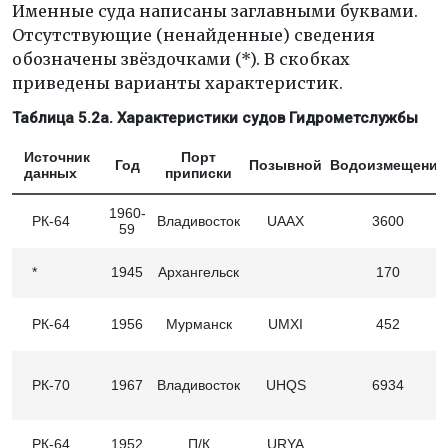
Именные суда написаны заглавными буквами.
Отсутствующие (ненайденные) сведения
обозначены звёздочками (*). В скобках
приведены варианты характеристик.
Таблица 5.2a. Характеристики судов Гидрометслужбы
Источник
Порт
Год
Позывной
Водоизмещение
данных
приписки
1960-
РК-64
Владивосток
UAAX
3600
59
*
1945
Архангельск
170
РК-64
1956
Мурманск
UMXI
452
РК-70
1967
Владивосток
UHQS
6934
РК-64
1952
П/К
URYA