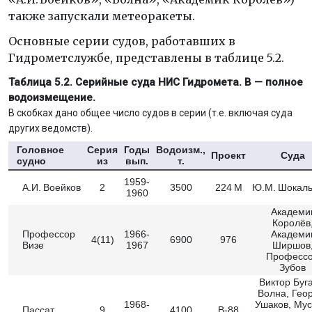
также запускали метеоракеты.
Основные серии судов, работавших в
Гидрометслужбе, представлены в таблице 5.2.
Таблица 5.2. Серийные суда НИС Гидромета. В — полное
водоизмещение.
В скобках дано общее число судов в серии (т.е. включая суда
других ведомств).
Головное
Серия
Годы
Водоизм.,
Проект
Суда
судно
из
вып.
т.
1959-
А.И. Воейков
2
3500
224 М
Ю.М. Шокаль
1960
Академи
Королёв
Профессор
1966-
Академи
4(11)
6900
976
Визе
1967
Ширшов
Професс
Зубов
Виктор Буга
Волна, Гео
1968-
Ушаков, Мус
Пассат
9
4100
В-88